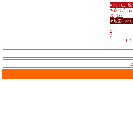
●ホルモン焼
お店ﾄｯﾌﾟ
│
お
図
│
ﾌｫﾄ
▼地図(Google
1
4
7
【＊
2