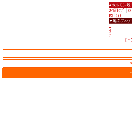
●ホルモン焼
お店ﾄｯﾌﾟ
│
お
図
│
ﾌｫﾄ
▼地図(Google
1
4
7
【＊
2