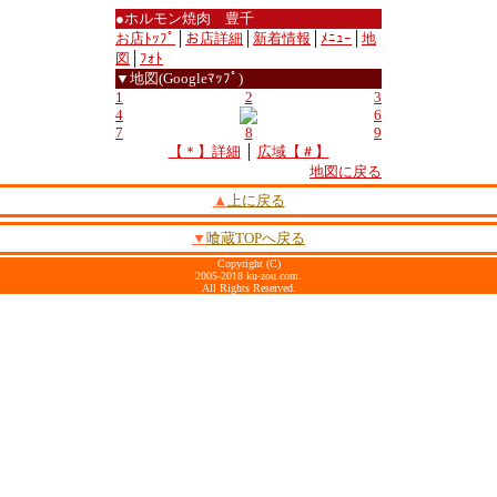
●ホルモン焼肉 豊千
お店ﾄｯﾌﾟ
│
お店詳細
│
新着情報
│
ﾒﾆｭｰ
│
地
図
│
ﾌｫﾄ
▼地図(Googleﾏｯﾌﾟ)
1
2
3
4
6
7
8
9
【＊】詳細
│
広域【＃】
地図に戻る
▲
上に戻る
▼
喰蔵TOPへ戻る
Copyright (C)
2005-2018 ku-zou.com.
All Rights Reserved.