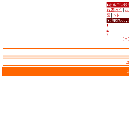
●ホルモン焼
お店ﾄｯﾌﾟ
│
お
図
│
ﾌｫﾄ
▼地図(Google
1
4
7
【＊
2