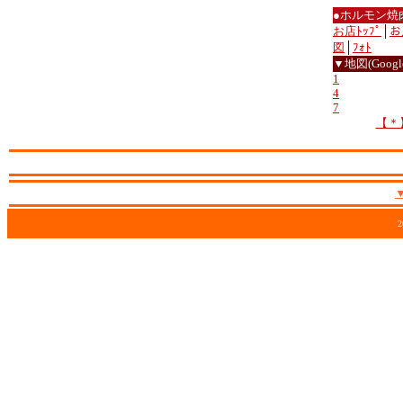
●ホルモン焼
お店ﾄｯﾌﾟ
│
お
図
│
ﾌｫﾄ
▼地図(Google
1
4
7
【＊
2