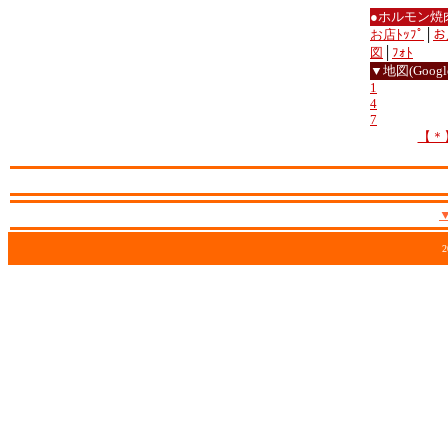
●ホルモン焼
お店ﾄｯﾌﾟ
│
お
図
│
ﾌｫﾄ
▼地図(Google
1
4
7
【＊
2