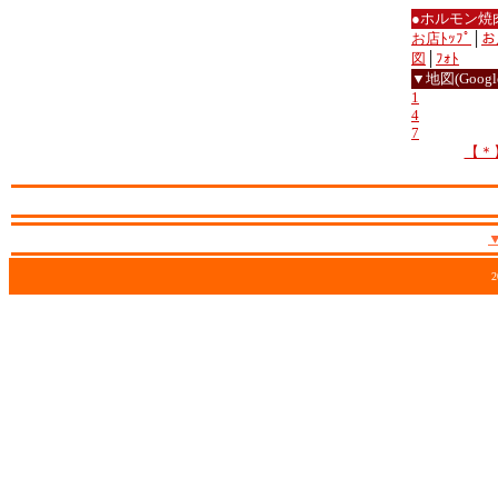
●ホルモン焼
お店ﾄｯﾌﾟ
│
お
図
│
ﾌｫﾄ
▼地図(Google
1
4
7
【＊
2