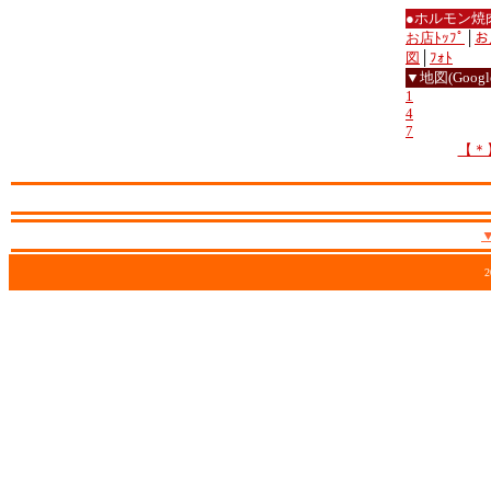
●ホルモン焼
お店ﾄｯﾌﾟ
│
お
図
│
ﾌｫﾄ
▼地図(Google
1
4
7
【＊
2