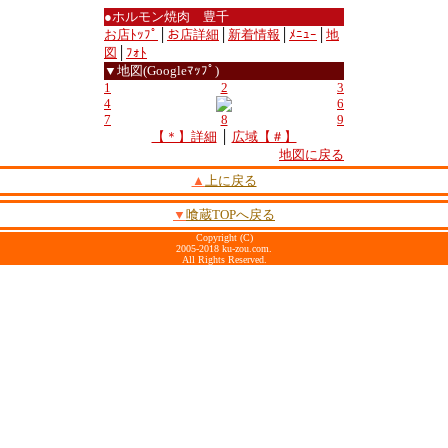
●ホルモン焼肉 豊千
お店ﾄｯﾌﾟ
│
お店詳細
│
新着情報
│
ﾒﾆｭｰ
│
地
図
│
ﾌｫﾄ
▼地図(Googleﾏｯﾌﾟ)
1
2
3
4
6
7
8
9
【＊】詳細
│
広域【＃】
地図に戻る
▲
上に戻る
▼
喰蔵TOPへ戻る
Copyright (C)
2005-2018 ku-zou.com.
All Rights Reserved.