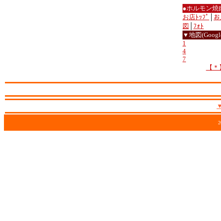
●ホルモン焼
お店ﾄｯﾌﾟ
│
お
図
│
ﾌｫﾄ
▼地図(Google
1
4
7
【＊
2