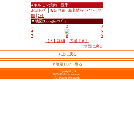
●ホルモン焼肉 豊千
お店ﾄｯﾌﾟ
│
お店詳細
│
新着情報
│
ﾒﾆｭｰ
│
地
図
│
ﾌｫﾄ
▼地図(Googleﾏｯﾌﾟ)
1
2
3
4
6
7
8
9
【＊】詳細
│
広域【＃】
地図に戻る
▲
上に戻る
▼
喰蔵TOPへ戻る
Copyright (C)
2005-2018 ku-zou.com.
All Rights Reserved.