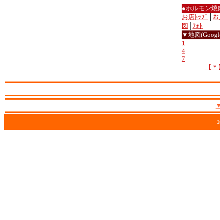
●ホルモン焼
お店ﾄｯﾌﾟ
│
お
図
│
ﾌｫﾄ
▼地図(Google
1
4
7
【＊
2