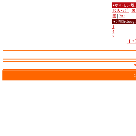
●ホルモン焼
お店ﾄｯﾌﾟ
│
お
図
│
ﾌｫﾄ
▼地図(Google
1
4
7
【＊
2