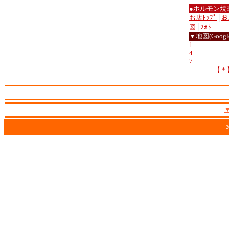
●ホルモン焼
お店ﾄｯﾌﾟ
│
お
図
│
ﾌｫﾄ
▼地図(Google
1
4
7
【＊
2