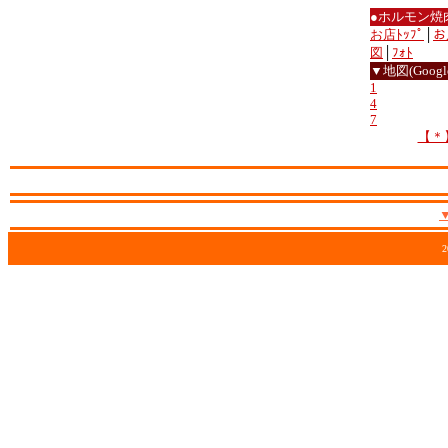
●ホルモン焼
お店ﾄｯﾌﾟ
│
お
図
│
ﾌｫﾄ
▼地図(Google
1
4
7
【＊
2