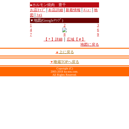
●ホルモン焼肉 豊千
お店ﾄｯﾌﾟ
│
お店詳細
│
新着情報
│
ﾒﾆｭｰ
│
地
図
│
ﾌｫﾄ
▼地図(Googleﾏｯﾌﾟ)
1
2
3
4
6
7
8
9
【＊】詳細
│
広域【＃】
地図に戻る
▲
上に戻る
▼
喰蔵TOPへ戻る
Copyright (C)
2005-2018 ku-zou.com.
All Rights Reserved.