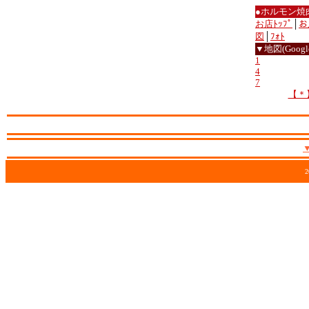
●ホルモン焼
お店ﾄｯﾌﾟ
│
お
図
│
ﾌｫﾄ
▼地図(Google
1
4
7
【＊
2