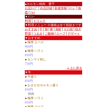
●ホルモン焼肉 豊千
お店ﾄｯﾌﾟ
│
お店詳細
│
新着情報
│
ﾒﾆｭｰ
│
地
図
│
ﾌｫﾄ
▼ﾒﾆｭｰ
料理
│
ドリンク
▼料理メニュー ※価格は全て税抜きです
おすすめ
│
牛
│
鶏
│
豚
│
海鮮
│
その他
│
焼き
野菜
│
つまみ
│
ご飯物
│
スープ
│
デザート
▼おすすめ
●
極厚 上ベロ
900円
●
極厚 ハラミ
850円
●
センマイ刺し
750円
▲
上に戻る
▼牛
●
牛盛り
850円
●
おまかせホルモン盛り
850円
頬肉
●
極厚 ハラミ
850円
●
極厚 上ベロ