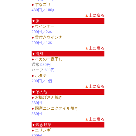
●
すなズリ
480円／100g
▲
上に戻る
▼豚
●
ウインナー
200円／2本
●
骨付きウインナー
200円／1本
▲
上に戻る
▼海鮮
●
イカの一夜干し
通常
980円
ハーフ
580円
●
ホタテ
200円／1個
▲
上に戻る
▼その他
●
お揚げさん焼き
380円
●
国産ニンニクオイル焼き
380円
▲
上に戻る
▼焼き野菜
●
エリンギ
300円