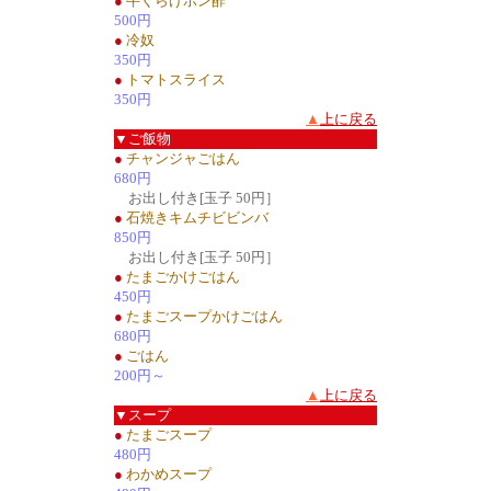
●
牛くらげポン酢
500円
●
冷奴
350円
●
トマトスライス
350円
▲
上に戻る
▼ご飯物
●
チャンジャごはん
680円
お出し付き[玉子 50円］
●
石焼きキムチビビンバ
850円
お出し付き[玉子 50円］
●
たまごかけごはん
450円
●
たまごスープかけごはん
680円
●
ごはん
200円～
▲
上に戻る
▼スープ
●
たまごスープ
480円
●
わかめスープ