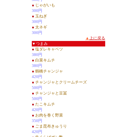
●
じゃがいも
300円
●
玉ねぎ
300円
●
太ネギ
300円
▲
上に戻る
▼つまみ
●
塩ダレキャベツ
380円
●
白菜キムチ
380円
●
鶴橋チャンジャ
420円
●
チャンジャとクリームチーズ
500円
●
チャンジャと豆冨
500円
●
たこキムチ
420円
●
お肉を巻く野菜
350円
●
ごま昆布きゅうり
420円