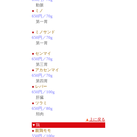
動脈
●
ミノ
650円／70g
第一胃
●
ミノサンド
650円／70g
第一胃
●
センマイ
650円／70g
第三胃
●
アカセンマイ
650円／70g
第四胃
●
レバー
650円／100g
肝臓
●
ツラミ
650円／80g
頬肉
▲
上に戻る
▼鶏
●
親鶏モモ
550円／100g