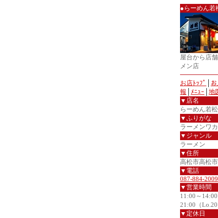
●らーめん若
屋台から店舗
メン店
お店ﾄｯﾌﾟ
│
お
報
│
ﾒﾆｭｰ
│
地
▼店名
らーめん若松
▼ふりがな
ラーメンワカ
▼ジャンル
ラーメン
▼住所
高松市高松市新
▼電話
087-884-2009
▼営業時間
11:00～14:0
21:00（Lo.2
▼定休日