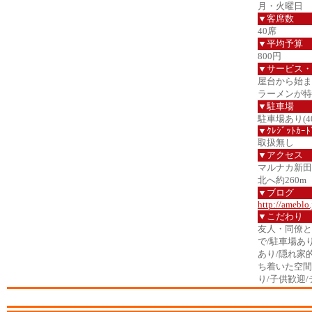
月・火曜日
▼客席数
40席
▼平均予算
800円
▼サービス・
屋台から始ま
ラーメンが特
▼駐車場
駐車場あり(4
▼ｸﾚｼﾞｯﾄｶｰﾄ
取扱無し
▼アクセス
マルナカ新田
北へ約260m
▼ブログ
http://ameblo
▼こだわり
友人・同僚と
で/駐車場あ
あり/隠れ家
ち着いた空間
り/子供歓迎