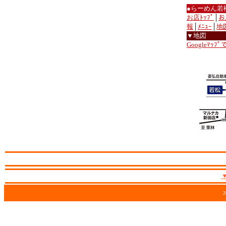
●らーめん若
お店ﾄｯﾌﾟ
│
お
報
│
ﾒﾆｭｰ
│
地
▼地図
Googleﾏｯﾌ
2