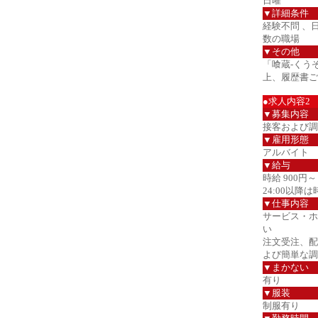
日曜
▼詳細条件
経験不問 、
数の職場
▼その他
「喰蔵-くう
上、履歴書ご
●求人内容2
▼募集内容
接客および調
▼雇用形態
アルバイト
▼給与
時給 900円～
24:00以降は
▼仕事内容
サービス・ホ
い
注文受注、配
よび簡単な調
▼まかない
有り
▼服装
制服有り