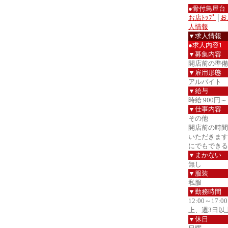
●骨付鳥屋台
お店ﾄｯﾌﾟ
│
お
人情報
▼求人情報
●求人内容1
▼募集内容
開店前の準備
▼雇用形態
アルバイト
▼給与
時給 900円～
▼仕事内容
その他
開店前の時間
いただきます
にでもできる
▼まかない
無し
▼服装
私服
▼勤務時間
12:00～17
上、週3日以
▼休日