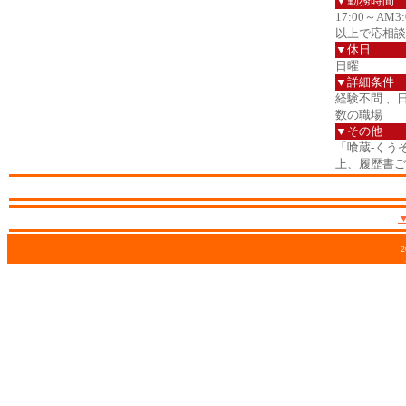
▼勤務時間
17:00～AM
以上で応相談
▼休日
日曜
▼詳細条件
経験不問 、
数の職場
▼その他
「喰蔵-くう
上、履歴書ご
2