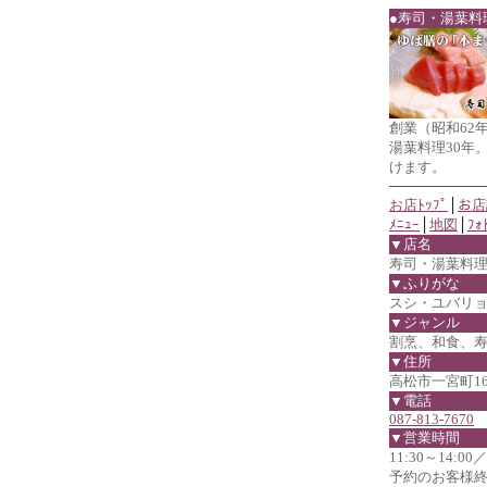
●寿司・湯葉料
創業（昭和62
湯葉料理30年
けます。
お店ﾄｯﾌﾟ
│
お店
ﾒﾆｭｰ
│
地図
│
ﾌｫ
▼店名
寿司・湯葉料
▼ふりがな
スシ・ユバリ
▼ジャンル
割烹、和食、
▼住所
高松市一宮町162
▼電話
087-813-7670
▼営業時間
11:30～14:
予約のお客様