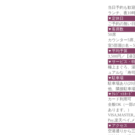
当日予約も歓
ランチ、夜10
▼定休日
ご予約の無い
▼客席数
50席
カウンター5席、
室5部屋(1名～5
▼平均予算
3,500円／【昼
▼サービス・
極上まぐろ、
ュアルな「寿
▼駐車場
駐車場あり(20台
他、隣接駐車場有
▼ｸﾚｼﾞｯﾄｶｰﾄﾞ
カード利用可
全般OK（一部
あります。）
VISA,MASTER,J
Pay,楽天ペイ,
▼アクセス
空港通りから