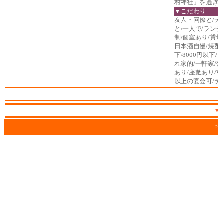
村神社」を過ぎ
▼こだわり
友人・同僚と/
と/一人で/ラン
制/個室あり/貸
日本酒自慢/焼酎
下/8000円以下/
れ家的/一軒家
あり/座敷あり/W
以上の宴会可/
2