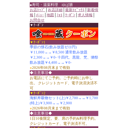
●寿司・湯葉料理 ゆば膳
お店ﾄｯﾌﾟ
│
お店詳細
│
最新ﾄﾋﾟｯｸｽ
│
新着情
報
│
ﾒﾆｭｰ
│
地図
│
ﾌｫﾄ
│
ｸｰﾎﾟﾝ
│
求人情報
│
お問合せ
▼ｸｰﾎﾟﾝ
▼ｸｰﾎﾟﾝ1
季節の懐石(飲み放題ゼロ円)
￥11,000→→￥8,500 通常飲み放題
￥2,300→→￥0- 十四代、黒龍、梵、獺祭
飲み放題￥4,400→→￥0-
●
2026年08月末まで有効
◆注意事項◆
お電話にてご予約。ご予約時にお申し
出。 クレジットカード、電子決済決済不
可
▼ｸｰﾎﾟﾝ2
海鮮丼吸物セット(上)￥2,700→→￥1,700
(特上)￥3,900→→￥2,900
●
2026年08月末まで有効
◆注意事項◆
1日10食限定。要、席の予約&料理予約。
クレジットカード、電子決済不可。