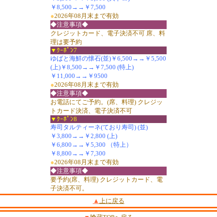
￥8,500→→￥7,500
●
2026年08月末まで有効
◆注意事項◆
クレジットカード、電子決済不可 席、料
理は要予約
▼ｸｰﾎﾟﾝ7
ゆばと海鮮の懐石(並)￥6,500→→￥5,500
(上)￥8,500→→￥7,500 (特上)
￥11,000→→￥9500
●
2026年08月末まで有効
◆注意事項◆
お電話にてご予約。(席、料理) クレジッ
トカード決済、電子決済不可
▼ｸｰﾎﾟﾝ8
寿司タルティーネ(ており寿司) (並)
￥3,800→→￥2,800 (上)
￥6,800→→￥5,300 （特上）
￥8,800→→￥7,300
●
2026年08月末まで有効
◆注意事項◆
要予約(席、料理) クレジットカード、電
子決済不可。
▲
上に戻る