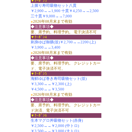
▼ｸｰﾎﾟﾝ3
上握り寿司吸物セット八貫
￥2,900→→1,900 十貫￥4,250→→2,500
三十貫￥9,000→→7,000
●
2026年08月末まで有効
◆注意事項◆
要、席予約、料理予約。 電子決済不可
▼ｸｰﾎﾟﾝ4
刺身ゆば御膳(並)￥2,700→→2200 (上)
￥3,900→→3,400
●
2026年08月末まで有効
◆注意事項◆
要、席予約、料理予約。 クレジットカー
ド、電子決済不可。
▼ｸｰﾎﾟﾝ5
海鮮ゆば巻き寿司吸物セット(並)
￥3,300→→￥2,300 (上)
￥4,500→→￥3,500
●
2026年08月末まで有効
◆注意事項◆
要、席予約、料理予約。 クレジットカー
ド決済、電子決済不可
▼ｸｰﾎﾟﾝ6
生本マグロ丼吸物セット(赤身)
￥2,500→→￥2,000 (中トロ)
￥3,500→→￥3,000 (大トロ)