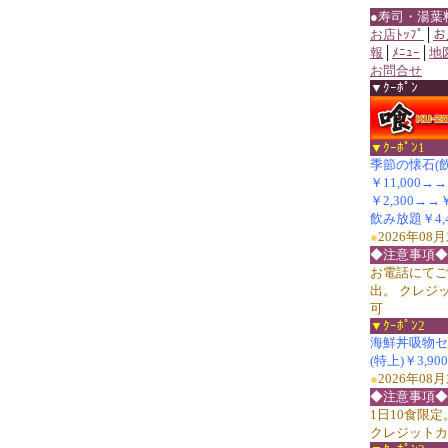
●寿司・湯葉
お店ﾄｯﾌﾟ
│
お
報
│
ﾒﾆｭｰ
│
地
お問合せ
▼ｸｰﾎﾟﾝ
▼ｸｰﾎﾟﾝ1
季節の懐石(
￥11,000→
￥2,300→
飲み放題￥4,4
●
2026年0
◆注意事項◆
お電話にてご
出。 クレジ
可
▼ｸｰﾎﾟﾝ2
海鮮丼吸物セット
(特上)￥3,90
●
2026年0
◆注意事項◆
1日10食限
クレジットカ