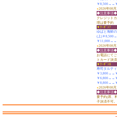
￥8,500→→￥
●
2026年0
◆注意事項◆
クレジットカ
理は要予約
▼ｸｰﾎﾟﾝ7
ゆばと海鮮の懐石
(上)￥8,500
￥11,000→→
●
2026年0
◆注意事項◆
お電話にてご
トカード決済
▼ｸｰﾎﾟﾝ8
寿司タルティー
￥3,800→→￥2
￥6,800→→
￥8,800→→￥
●
2026年0
◆注意事項◆
要予約(席、
子決済不可。