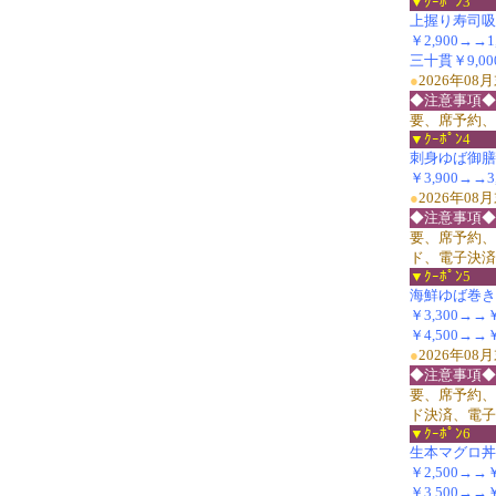
▼ｸｰﾎﾟﾝ3
上握り寿司吸
￥2,900→→1
三十貫￥9,00
●
2026年0
◆注意事項◆
要、席予約、
▼ｸｰﾎﾟﾝ4
刺身ゆば御膳(並
￥3,900→→3,
●
2026年0
◆注意事項◆
要、席予約、
ド、電子決済
▼ｸｰﾎﾟﾝ5
海鮮ゆば巻き
￥3,300→→￥2
￥4,500→→￥
●
2026年0
◆注意事項◆
要、席予約、
ド決済、電子
▼ｸｰﾎﾟﾝ6
生本マグロ丼
￥2,500→→￥
￥3,500→→￥