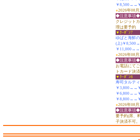
￥8,500→→￥
●
2026年0
◆注意事項◆
クレジットカ
理は要予約
▼ｸｰﾎﾟﾝ7
ゆばと海鮮の懐石
(上)￥8,500
￥11,000→→
●
2026年0
◆注意事項◆
お電話にてご
トカード決済
▼ｸｰﾎﾟﾝ8
寿司タルティー
￥3,800→→￥2
￥6,800→→
￥8,800→→￥
●
2026年0
◆注意事項◆
要予約(席、
子決済不可。