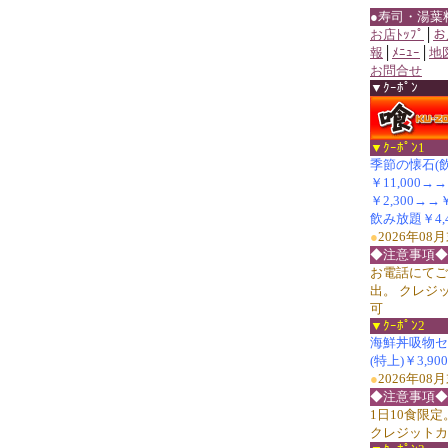
●寿司・湯葉
お店ﾄｯﾌﾟ
│
お
報
│
ﾒﾆｭｰ
│
地
お問合せ
▼ｸｰﾎﾟﾝ
▼ｸｰﾎﾟﾝ1
季節の懐石(
￥11,000→
￥2,300→
飲み放題￥4,4
●
2026年0
◆注意事項◆
お電話にてご
出。 クレジ
可
▼ｸｰﾎﾟﾝ2
海鮮丼吸物セット
(特上)￥3,90
●
2026年0
◆注意事項◆
1日10食限
クレジットカ