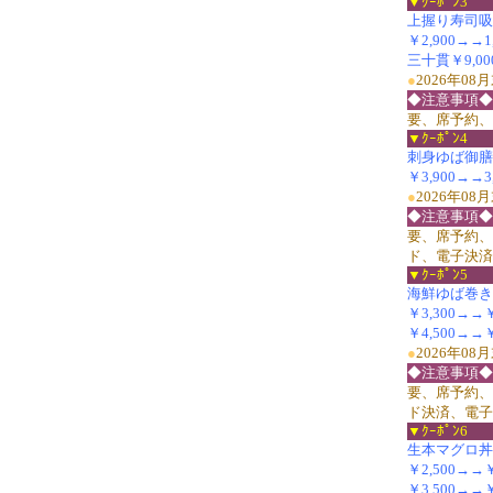
▼ｸｰﾎﾟﾝ3
上握り寿司吸
￥2,900→→1
三十貫￥9,00
●
2026年0
◆注意事項◆
要、席予約、
▼ｸｰﾎﾟﾝ4
刺身ゆば御膳(並
￥3,900→→3,
●
2026年0
◆注意事項◆
要、席予約、
ド、電子決済
▼ｸｰﾎﾟﾝ5
海鮮ゆば巻き
￥3,300→→￥2
￥4,500→→￥
●
2026年0
◆注意事項◆
要、席予約、
ド決済、電子
▼ｸｰﾎﾟﾝ6
生本マグロ丼
￥2,500→→￥
￥3,500→→￥