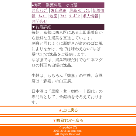
●寿司・湯葉料理 ゆば膳
お店ﾄｯﾌﾟ
│
お店詳細
│
最新ﾄﾋﾟｯｸｽ
│
新着情
報
│
ﾒﾆｭｰ
│
地図
│
ﾌｫﾄ
│
ｸｰﾎﾟﾝ
│
求人情報
│
お問合せ
▼お店詳細
毎朝、京都は西京区にある上田湯葉店か
ら新鮮な生湯葉を直送しています。
刺身と同じように新鮮さが命のゆばに腕
によりをかけ、他では味わえない“ゆば
膳”だけの逸品をご提供します。
ゆば膳では、湯葉料理だけでな生本マグ
ロの料理も自慢の逸品。
生麩は、もちろん「麩嘉」の生麩。京豆
腐は「森嘉」の白豆腐。
日本酒は「黒龍・梵・獺祭・十四代」の
専門店として、全銘柄をそろえておりま
す。
▲
上に戻る
▼
喰蔵TOPへ戻る
Copyright (C)
2005-2018 ku-zou.com.
All Rights Reserved.