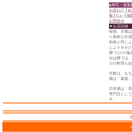
●寿司・湯葉
お店ﾄｯﾌﾟ
│
お
報
│
ﾒﾆｭｰ
│
地
お問合せ
▼お店詳細
毎朝、京都は
ら新鮮な生湯
刺身と同じよ
によりをかけ
膳”だけの逸
ゆば膳では、
ロの料理も自
生麩は、もち
腐は「森嘉」
日本酒は「黒
専門店として
す。
2