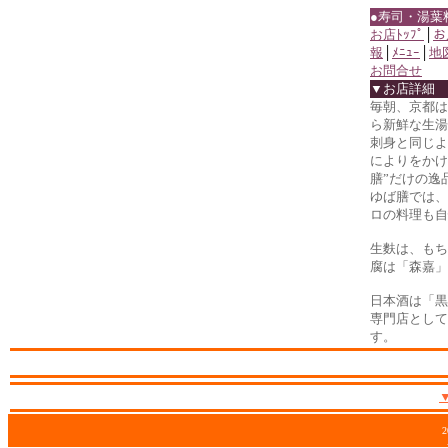
●寿司・湯葉
お店ﾄｯﾌﾟ
│
お
報
│
ﾒﾆｭｰ
│
地
お問合せ
▼お店詳細
毎朝、京都は
ら新鮮な生湯
刺身と同じよ
によりをかけ
膳”だけの逸
ゆば膳では、
ロの料理も自
生麩は、もち
腐は「森嘉」
日本酒は「黒
専門店として
す。
2