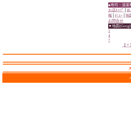
●寿司・湯葉
お店ﾄｯﾌﾟ
│
お
報
│
ﾒﾆｭｰ
│
地
お問合せ
▼地図(Google
1
4
7
【＊
2