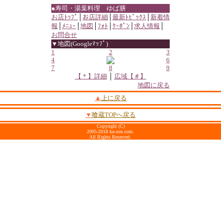
●寿司・湯葉料理 ゆば膳
お店ﾄｯﾌﾟ
│
お店詳細
│
最新ﾄﾋﾟｯｸｽ
│
新着情
報
│
ﾒﾆｭｰ
│
地図
│
ﾌｫﾄ
│
ｸｰﾎﾟﾝ
│
求人情報
│
お問合せ
▼地図(Googleﾏｯﾌﾟ)
1
2
3
4
6
7
8
9
【＊】詳細
│
広域【＃】
地図に戻る
▲
上に戻る
▼
喰蔵TOPへ戻る
Copyright (C)
2005-2018 ku-zou.com.
All Rights Reserved.