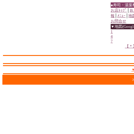
●寿司・湯葉
お店ﾄｯﾌﾟ
│
お
報
│
ﾒﾆｭｰ
│
地
お問合せ
▼地図(Google
1
4
7
【＊
2