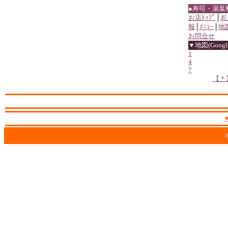
●寿司・湯葉
お店ﾄｯﾌﾟ
│
お
報
│
ﾒﾆｭｰ
│
地
お問合せ
▼地図(Google
1
4
7
【＊
2