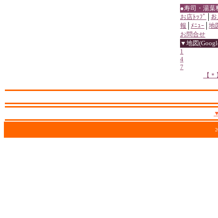
●寿司・湯葉
お店ﾄｯﾌﾟ
│
お
報
│
ﾒﾆｭｰ
│
地
お問合せ
▼地図(Google
1
4
7
【＊
2