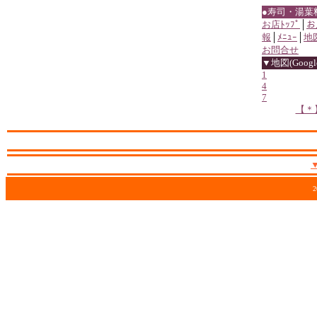
●寿司・湯葉
お店ﾄｯﾌﾟ
│
お
報
│
ﾒﾆｭｰ
│
地
お問合せ
▼地図(Google
1
4
7
【＊
2