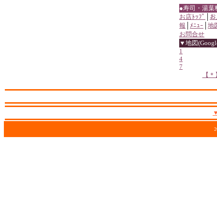
●寿司・湯葉
お店ﾄｯﾌﾟ
│
お
報
│
ﾒﾆｭｰ
│
地
お問合せ
▼地図(Google
1
4
7
【＊
2