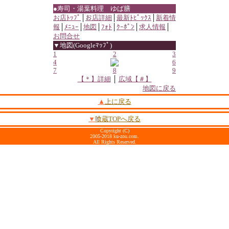
●寿司・湯葉料理 ゆば膳
お店ﾄｯﾌﾟ
│
お店詳細
│
最新ﾄﾋﾟｯｸｽ
│
新着情
報
│
ﾒﾆｭｰ
│
地図
│
ﾌｫﾄ
│
ｸｰﾎﾟﾝ
│
求人情報
│
お問合せ
▼地図(Googleﾏｯﾌﾟ)
1
2
3
4
6
7
8
9
【＊】詳細
│
広域【＃】
地図に戻る
▲
上に戻る
▼
喰蔵TOPへ戻る
Copyright (C)
2005-2018 ku-zou.com.
All Rights Reserved.