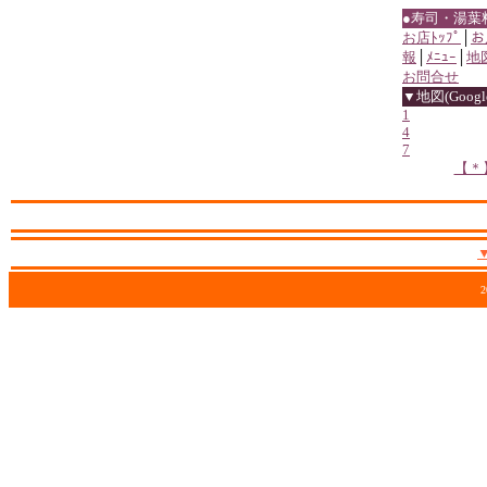
●寿司・湯葉
お店ﾄｯﾌﾟ
│
お
報
│
ﾒﾆｭｰ
│
地
お問合せ
▼地図(Google
1
4
7
【＊
2