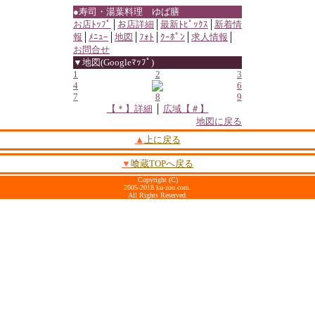
●寿司・湯葉料理 ゆば膳
お店ﾄｯﾌﾟ
│
お店詳細
│
最新ﾄﾋﾟｯｸｽ
│
新着情
報
│
ﾒﾆｭｰ
│
地図
│
ﾌｫﾄ
│
ｸｰﾎﾟﾝ
│
求人情報
│
お問合せ
▼地図(Googleﾏｯﾌﾟ)
1
2
3
4
6
7
8
9
【＊】詳細
│
広域【＃】
地図に戻る
▲
上に戻る
▼
喰蔵TOPへ戻る
Copyright (C)
2005-2018 ku-zou.com.
All Rights Reserved.