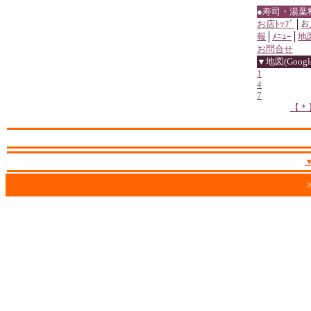
●寿司・湯葉
お店ﾄｯﾌﾟ
│
お
報
│
ﾒﾆｭｰ
│
地
お問合せ
▼地図(Google
1
4
7
【＊
2