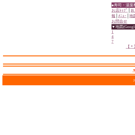
●寿司・湯葉
お店ﾄｯﾌﾟ
│
お
報
│
ﾒﾆｭｰ
│
地
お問合せ
▼地図(Google
1
4
7
【＊
2