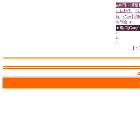
●寿司・湯葉
お店ﾄｯﾌﾟ
│
お
報
│
ﾒﾆｭｰ
│
地
お問合せ
▼地図(Google
1
4
7
【＊
2