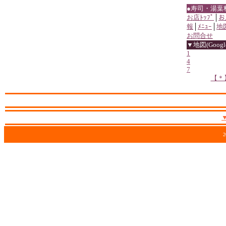
●寿司・湯葉
お店ﾄｯﾌﾟ
│
お
報
│
ﾒﾆｭｰ
│
地
お問合せ
▼地図(Google
1
4
7
【＊
2