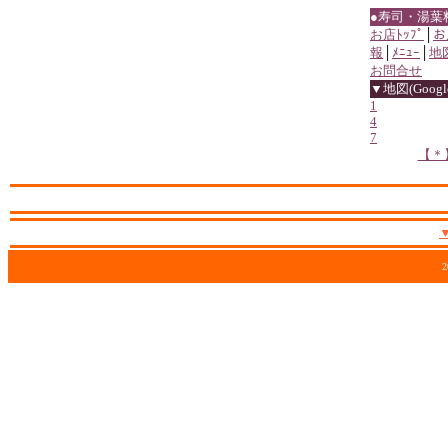
●寿司・湯葉
お店ﾄｯﾌﾟ
│
お
報
│
ﾒﾆｭｰ
│
地
お問合せ
▼地図(Google
1
4
7
【＊
2