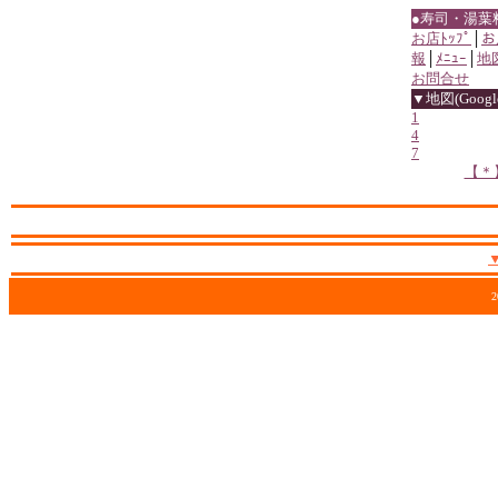
●寿司・湯葉
お店ﾄｯﾌﾟ
│
お
報
│
ﾒﾆｭｰ
│
地
お問合せ
▼地図(Google
1
4
7
【＊
2