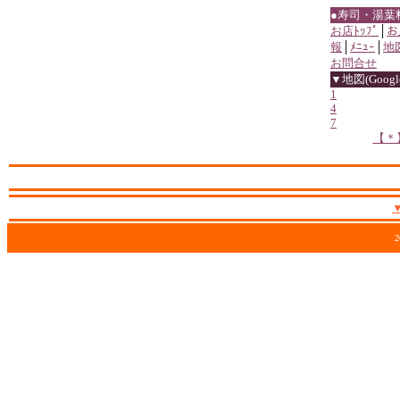
●寿司・湯葉
お店ﾄｯﾌﾟ
│
お
報
│
ﾒﾆｭｰ
│
地
お問合せ
▼地図(Google
1
4
7
【＊
2