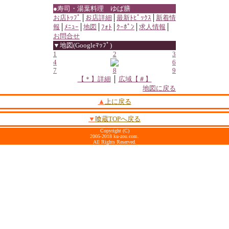
●寿司・湯葉料理 ゆば膳
お店ﾄｯﾌﾟ
│
お店詳細
│
最新ﾄﾋﾟｯｸｽ
│
新着情
報
│
ﾒﾆｭｰ
│
地図
│
ﾌｫﾄ
│
ｸｰﾎﾟﾝ
│
求人情報
│
お問合せ
▼地図(Googleﾏｯﾌﾟ)
1
2
3
4
6
7
8
9
【＊】詳細
│
広域【＃】
地図に戻る
▲
上に戻る
▼
喰蔵TOPへ戻る
Copyright (C)
2005-2018 ku-zou.com.
All Rights Reserved.