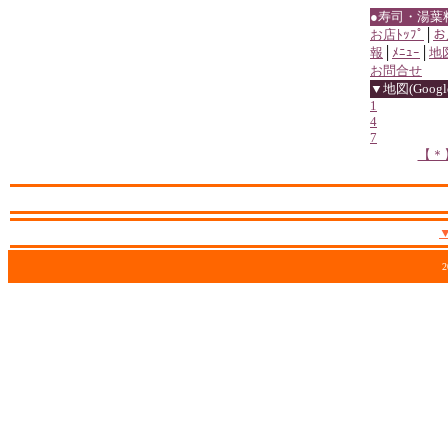
●寿司・湯葉
お店ﾄｯﾌﾟ
│
お
報
│
ﾒﾆｭｰ
│
地
お問合せ
▼地図(Google
1
4
7
【＊
2