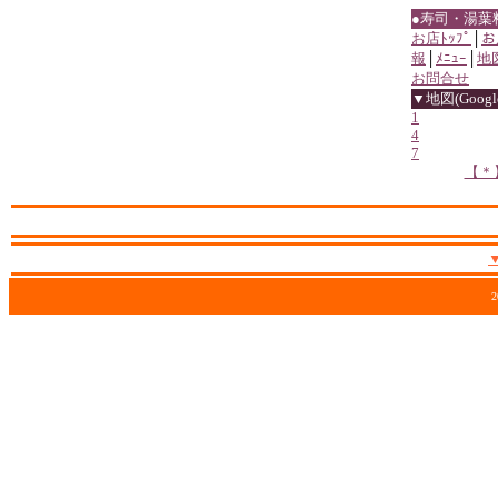
●寿司・湯葉
お店ﾄｯﾌﾟ
│
お
報
│
ﾒﾆｭｰ
│
地
お問合せ
▼地図(Google
1
4
7
【＊
2