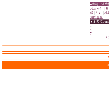
●寿司・湯葉
お店ﾄｯﾌﾟ
│
お
報
│
ﾒﾆｭｰ
│
地
お問合せ
▼地図(Google
1
4
7
【＊
2