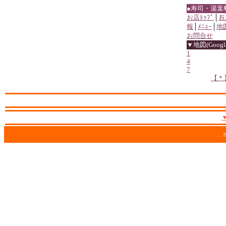
●寿司・湯葉
お店ﾄｯﾌﾟ
│
お
報
│
ﾒﾆｭｰ
│
地
お問合せ
▼地図(Google
1
4
7
【＊
2